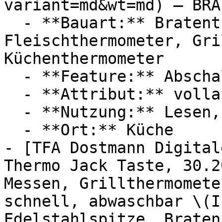
variant=md&wt=md) — BRAI
  - **Bauart:** Bratenthermometer, 
Fleischthermometer, Gri
Küchenthermometer

  - **Feature:** Abschaltautomatik, Alarmfunktion

  - **Attribut:** vollautomatisch

  - **Nutzung:** Lesen, Backen, Grillen, Kochen

  - **Ort:** Küche

- [TFA Dostmann Digital
Thermo Jack Taste, 30.2
Messen, Grillthermomete
schnell, abwaschbar \(I
Edelstahlspitze, Braten