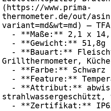
(https://www.prima-
thermometer.de/out/asin
variant=md&wt=md) — TFA
  - **Maße:** 2,1 x 14,1 x 3,5 cm

  - **Gewicht:** 51,8g

  - **Bauart:** Fleischthermometer, 
Grillthermometer, Küche
  - **Farbe:** Schwarz

  - **Feature:** Temperaturfühler

  - **Attribut:** abwischbar, staubdicht, 
strahlwassergeschützt, 
  - **Zertifikat:** IP65 Schutzklasse
