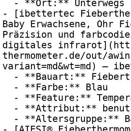
  - **Ort:** Unterwegs

- [ibettertec Fieberthe
Baby Erwachsene, Ohr Fi
Präzision und farbcodie
digitales infrarot](htt
thermometer.de/out/awin
variant=md&wt=md) — ibe
  - **Bauart:** Fieberthermometer, Ohrthermometer

  - **Farbe:** Blau

  - **Feature:** Temperaturanzeige, Infrarot

  - **Attribut:** benutzerfreundlich

  - **Altersgruppe:** Babies, Erwachsene

- [AIESI® Fieberthermom