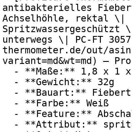
antibakterielles Fieber
Achselhöhle, rektal \| 
Spritzwassergeschützt \
unterwegs \| PC-FT 3057
thermometer.de/out/asin
variant=md&wt=md) — Pro
  - **Maße:** 1,8 x 1 x 12,6 cm

  - **Gewicht:** 32g

  - **Bauart:** Fieberthermometer

  - **Farbe:** Weiß

  - **Feature:** Abschaltfunktion

  - **Attribut:** spritzwassergeschützt
