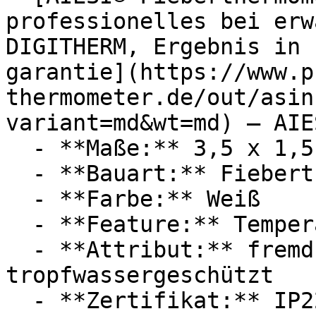
professionelles bei erw
DIGITHERM, Ergebnis in 
garantie](https://www.p
thermometer.de/out/asin
variant=md&wt=md) — AIES
  - **Maße:** 3,5 x 1,5 x 13,5 cm

  - **Bauart:** Fieberthermometer

  - **Farbe:** Weiß

  - **Feature:** Temperaturfühler

  - **Attribut:** fremdkörpergeschützt, 
tropfwassergeschützt

  - **Zertifikat:** IP22 Schutzklasse
