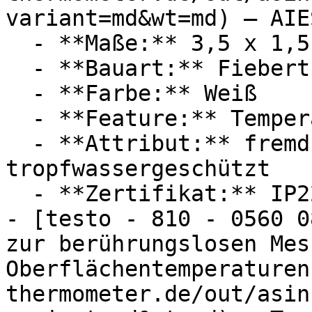
variant=md&wt=md) — AIES
  - **Maße:** 3,5 x 1,5 x 13,5 cm

  - **Bauart:** Fieberthermometer

  - **Farbe:** Weiß

  - **Feature:** Temperaturfühler

  - **Attribut:** fremdkörpergeschützt, 
tropfwassergeschützt

  - **Zertifikat:** IP22 Schutzklasse

- [testo - 810 - 0560 0
zur berührungslosen Mes
Oberflächentemperaturen
thermometer.de/out/asin