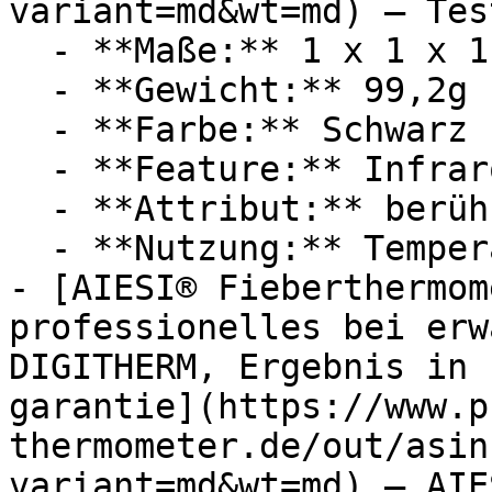
variant=md&wt=md) — Tes
  - **Maße:** 1 x 1 x 1 cm

  - **Gewicht:** 99,2g

  - **Farbe:** Schwarz

  - **Feature:** Infrarot, Temperaturfühler

  - **Attribut:** berührungslos

  - **Nutzung:** Temperaturüberwachung

- [AIESI® Fieberthermom
professionelles bei erw
DIGITHERM, Ergebnis in 
garantie](https://www.p
thermometer.de/out/asin
variant=md&wt=md) — AIES