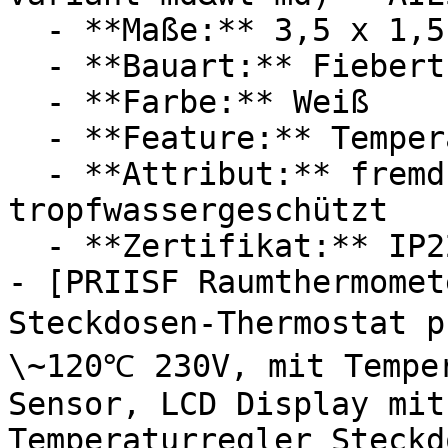
  - **Maße:** 3,5 x 1,5 x 13,5 cm

  - **Bauart:** Fieberthermometer

  - **Farbe:** Weiß

  - **Feature:** Temperaturfühler

  - **Attribut:** fremdkörpergeschützt, 
tropfwassergeschützt

  - **Zertifikat:** IP22 Schutzklasse

- [PRIISF Raumthermomet
Steckdosen-Thermostat 
\~120℃ 230V, mit Temper
Sensor, LCD Display mit
Temperaturregler Steckd