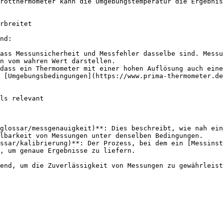
rotthermometer kann die Umgebungstemperatur die Ergebnis
rbreitet

nd:

ass Messunsicherheit und Messfehler dasselbe sind. Messu
n vom wahren Wert darstellen.

dass ein Thermometer mit einer hohen Auflösung auch eine
 [Umgebungsbedingungen](https://www.prima-thermometer.de
ls relevant

glossar/messgenauigkeit)**: Dies beschreibt, wie nah ein
lbarkeit von Messungen unter denselben Bedingungen.

ssar/kalibrierung)**: Der Prozess, bei dem ein [Messinst
, um genaue Ergebnisse zu liefern.
