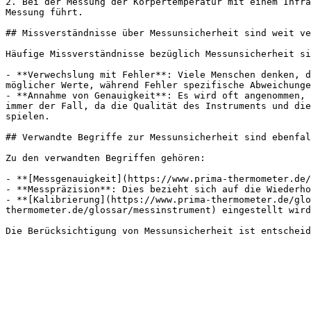
2. Bei der Messung der Körpertemperatur mit einem Infra
Messung führt.

## Missverständnisse über Messunsicherheit sind weit ve
Häufige Missverständnisse bezüglich Messunsicherheit si
- **Verwechslung mit Fehler**: Viele Menschen denken, d
möglicher Werte, während Fehler spezifische Abweichunge
- **Annahme von Genauigkeit**: Es wird oft angenommen, 
immer der Fall, da die Qualität des Instruments und die
spielen.

## Verwandte Begriffe zur Messunsicherheit sind ebenfal
Zu den verwandten Begriffen gehören:

- **[Messgenauigkeit](https://www.prima-thermometer.de/
- **Messpräzision**: Dies bezieht sich auf die Wiederho
- **[Kalibrierung](https://www.prima-thermometer.de/glo
thermometer.de/glossar/messinstrument) eingestellt wird