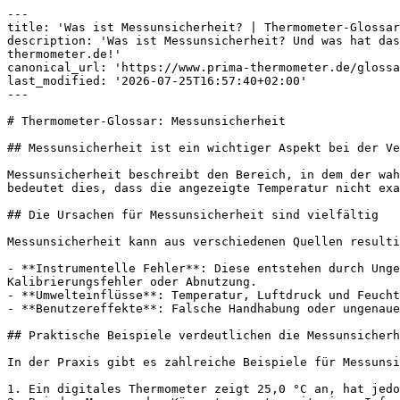
---

title: 'Was ist Messunsicherheit? | Thermometer-Glossar
description: 'Was ist Messunsicherheit? Und was hat das
thermometer.de!'

canonical_url: 'https://www.prima-thermometer.de/glossa
last_modified: '2026-07-25T16:57:40+02:00'

---

# Thermometer-Glossar: Messunsicherheit

## Messunsicherheit ist ein wichtiger Aspekt bei der Ve
Messunsicherheit beschreibt den Bereich, in dem der wah
bedeutet dies, dass die angezeigte Temperatur nicht exa
## Die Ursachen für Messunsicherheit sind vielfältig

Messunsicherheit kann aus verschiedenen Quellen resulti
- **Instrumentelle Fehler**: Diese entstehen durch Unge
Kalibrierungsfehler oder Abnutzung.

- **Umwelteinflüsse**: Temperatur, Luftdruck und Feucht
- **Benutzereffekte**: Falsche Handhabung oder ungenaue
## Praktische Beispiele verdeutlichen die Messunsicherh
In der Praxis gibt es zahlreiche Beispiele für Messunsi
1. Ein digitales Thermometer zeigt 25,0 °C an, hat jedo