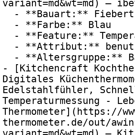
variant=md&wt=md) — ibe
  - **Bauart:** Fieberthermometer, Ohrthermometer

  - **Farbe:** Blau

  - **Feature:** Temperaturanzeige, Infrarot

  - **Attribut:** benutzerfreundlich

  - **Altersgruppe:** Babies, Erwachsene

- [Kitchencraft Kochthe
Digitales Küchenthermom
Edelstahlfühler, Schnel
Temperaturmessung - Leb
Thermometer](https://ww
thermometer.de/out/awin
variant=md&wt=md) — Kit