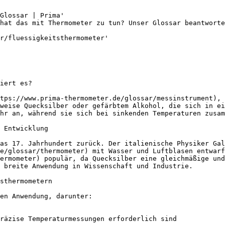
Glossar | Prima'

hat das mit Thermometer zu tun? Unser Glossar beantworte
r/fluessigkeitsthermometer'

iert es?

tps://www.prima-thermometer.de/glossar/messinstrument), 
weise Quecksilber oder gefärbtem Alkohol, die sich in ei
hr an, während sie sich bei sinkenden Temperaturen zusam
 Entwicklung

as 17. Jahrhundert zurück. Der italienische Physiker Gal
de/glossar/thermometer) mit Wasser und Luftblasen entwarf
ermometer) populär, da Quecksilber eine gleichmäßige und
 breite Anwendung in Wissenschaft und Industrie.

sthermometern

en Anwendung, darunter:

räzise Temperaturmessungen erforderlich sind
