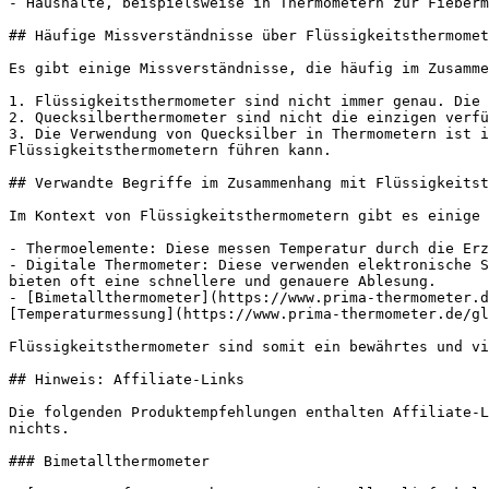
- Haushalte, beispielsweise in Thermometern zur Fieberm
## Häufige Missverständnisse über Flüssigkeitsthermomet
Es gibt einige Missverständnisse, die häufig im Zusamme
1. Flüssigkeitsthermometer sind nicht immer genau. Die 
2. Quecksilberthermometer sind nicht die einzigen verfü
3. Die Verwendung von Quecksilber in Thermometern ist i
Flüssigkeitsthermometern führen kann.

## Verwandte Begriffe im Zusammenhang mit Flüssigkeitst
Im Kontext von Flüssigkeitsthermometern gibt es einige 
- Thermoelemente: Diese messen Temperatur durch die Erz
- Digitale Thermometer: Diese verwenden elektronische S
bieten oft eine schnellere und genauere Ablesung.

- [Bimetallthermometer](https://www.prima-thermometer.d
[Temperaturmessung](https://www.prima-thermometer.de/gl
Flüssigkeitsthermometer sind somit ein bewährtes und vi
## Hinweis: Affiliate-Links

Die folgenden Produktempfehlungen enthalten Affiliate-L
nichts.

### Bimetallthermometer
