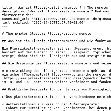
---

title: 'Was ist Flüssigkeitsthermometer? | Thermometer-
description: 'Was ist Flüssigkeitsthermometer? Und was 
thermometer.de!'

canonical_url: 'https://www.prima-thermometer.de/glossa
last_modified: '2026-07-25T16:57:40+02:00'

---

# Thermometer-Glossar: Flüssigkeitsthermometer

## Was ist ein Flüssigkeitsthermometer und wie funktion
Ein Flüssigkeitsthermometer ist ein [Messinstrument](ht
basiert auf der Ausdehnung einer Flüssigkeit, typischer
steigt, dehnt sich die Flüssigkeit aus und steigt im Ro
## Die Ursprünge des Flüssigkeitsthermometers und seine
Die Entwicklung des Flüssigkeitsthermometers geht auf d
einfaches [Thermometer](https://www.prima-thermometer.
(https://www.prima-thermometer.de/glossar/quecksilberth
im 18. und 19. Jahrhundert weiter verfeinert und fanden
## Praktische Beispiele für den Einsatz von Flüssigkeit
Flüssigkeitsthermometer finden in verschiedenen Bereich
- Wetterstationen zur Messung der Außentemperatur

- Labore zur Durchführung von Experimenten, bei denen p