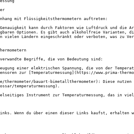
essung

er

nhang mit Flüssigkeitsthermometern auftreten:

Genauigkeit kann durch Faktoren wie Luftdruck und die Ar
gbaren Optionen. Es gibt auch alkoholfreie Varianten, di
n vielen Ländern eingeschränkt oder verboten, was zu Ver
hermometern

verwandte Begriffe, die von Bedeutung sind:

eugung einer elektrischen Spannung, die von der Temperat
ensoren zur [Temperaturmessung](https://www.prima-thermo
e/thermometer/bauart-bimetallthermometer): Diese nutzen 
ossar/temperaturmessung).

elseitiges Instrument zur Temperaturmessung, das in viel
inks. Wenn du über einen dieser Links kaufst, erhalten w