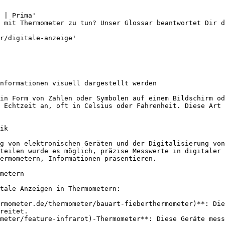
 | Prima'

 mit Thermometer zu tun? Unser Glossar beantwortet Dir 
r/digitale-anzeige'

nformationen visuell dargestellt werden

in Form von Zahlen oder Symbolen auf einem Bildschirm od
 Echtzeit an, oft in Celsius oder Fahrenheit. Diese Art 
ik

g von elektronischen Geräten und der Digitalisierung von
teilen wurde es möglich, präzise Messwerte in digitaler 
ermometern, Informationen präsentieren.

metern

tale Anzeigen in Thermometern:

rmometer.de/thermometer/bauart-fieberthermometer)**: Die
reitet.

meter/feature-infrarot)-Thermometer**: Diese Geräte mess