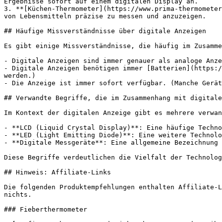
Ergebnisse sofort auf einem digitalen Display an.

3. **[Küchen-Thermometer](https://www.prima-thermometer
von Lebensmitteln präzise zu messen und anzuzeigen.

## Häufige Missverständnisse über digitale Anzeigen

Es gibt einige Missverständnisse, die häufig im Zusamme
- Digitale Anzeigen sind immer genauer als analoge Anze
- Digitale Anzeigen benötigen immer [Batterien](https:/
werden.)

- Die Anzeige ist immer sofort verfügbar. (Manche Gerät
## Verwandte Begriffe, die im Zusammenhang mit digitale
Im Kontext der digitalen Anzeige gibt es mehrere verwan
- **LCD (Liquid Crystal Display)**: Eine häufige Techno
- **LED (Light Emitting Diode)**: Eine weitere Technolo
- **Digitale Messgeräte**: Eine allgemeine Bezeichnung 
Diese Begriffe verdeutlichen die Vielfalt der Technolog
## Hinweis: Affiliate-Links

Die folgenden Produktempfehlungen enthalten Affiliate-L
nichts.

### Fieberthermometer
