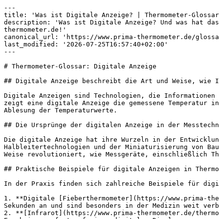
---

title: 'Was ist Digitale Anzeige? | Thermometer-Glossar
description: 'Was ist Digitale Anzeige? Und was hat das
thermometer.de!'

canonical_url: 'https://www.prima-thermometer.de/glossa
last_modified: '2026-07-25T16:57:40+02:00'

---

# Thermometer-Glossar: Digitale Anzeige

## Digitale Anzeige beschreibt die Art und Weise, wie I
Digitale Anzeigen sind Technologien, die Informationen 
zeigt eine digitale Anzeige die gemessene Temperatur in
Ablesung der Temperaturwerte.

## Die Ursprünge der digitalen Anzeige in der Messtechn
Die digitale Anzeige hat ihre Wurzeln in der Entwicklun
Halbleitertechnologien und der Miniaturisierung von Bau
Weise revolutioniert, wie Messgeräte, einschließlich Th
## Praktische Beispiele für digitale Anzeigen in Thermo
In der Praxis finden sich zahlreiche Beispiele für digi
1. **Digitale [Fieberthermometer](https://www.prima-the
Sekunden an und sind besonders in der Medizin weit verb
2. **[Infrarot](https://www.prima-thermometer.de/thermo