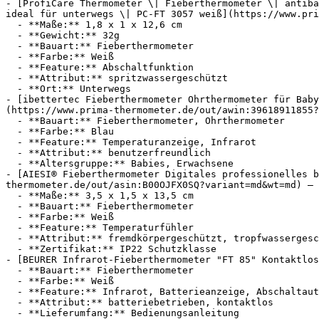
- [ProfiCare Thermometer \| Fieberthermometer \| antiba
ideal für unterwegs \| PC-FT 3057 weiß](https://www.pri
  - **Maße:** 1,8 x 1 x 12,6 cm

  - **Gewicht:** 32g

  - **Bauart:** Fieberthermometer

  - **Farbe:** Weiß

  - **Feature:** Abschaltfunktion

  - **Attribut:** spritzwassergeschützt

  - **Ort:** Unterwegs

- [ibettertec Fieberthermometer Ohrthermometer für Baby
(https://www.prima-thermometer.de/out/awin:39618911855?
  - **Bauart:** Fieberthermometer, Ohrthermometer

  - **Farbe:** Blau

  - **Feature:** Temperaturanzeige, Infrarot

  - **Attribut:** benutzerfreundlich

  - **Altersgruppe:** Babies, Erwachsene

- [AIESI® Fieberthermometer Digitales professionelles b
thermometer.de/out/asin:B00OJFX0SQ?variant=md&wt=md) — 
  - **Maße:** 3,5 x 1,5 x 13,5 cm

  - **Bauart:** Fieberthermometer

  - **Farbe:** Weiß

  - **Feature:** Temperaturfühler

  - **Attribut:** fremdkörpergeschützt, tropfwassergeschützt

  - **Zertifikat:** IP22 Schutzklasse

- [BEURER Infrarot-Fieberthermometer "FT 85" Kontaktlos
  - **Bauart:** Fieberthermometer

  - **Farbe:** Weiß

  - **Feature:** Infrarot, Batterieanzeige, Abschaltautomatik, Datumsanzeige

  - **Attribut:** batteriebetrieben, kontaktlos
