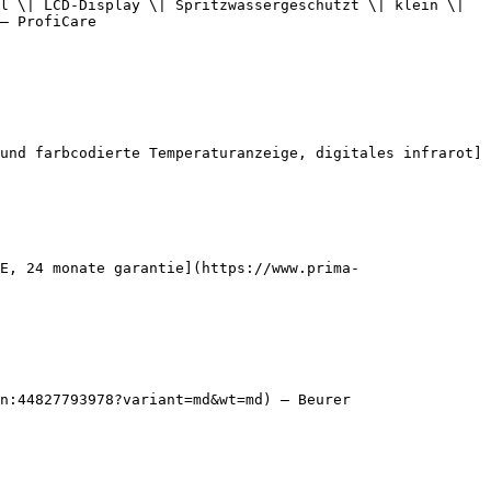
l \| LCD-Display \| Spritzwassergeschützt \| klein \| 
— ProfiCare

und farbcodierte Temperaturanzeige, digitales infrarot]
E, 24 monate garantie](https://www.prima-
n:44827793978?variant=md&wt=md) — Beurer
