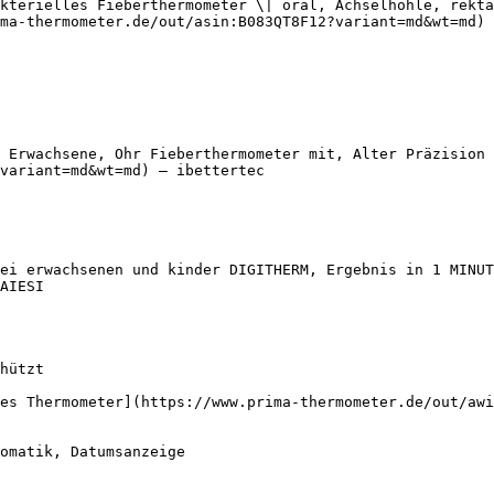
kterielles Fieberthermometer \| oral, Achselhöhle, rekta
ma-thermometer.de/out/asin:B083QT8F12?variant=md&wt=md) 
 Erwachsene, Ohr Fieberthermometer mit, Alter Präzision 
variant=md&wt=md) — ibettertec

ei erwachsenen und kinder DIGITHERM, Ergebnis in 1 MINUT
AIESI

es Thermometer](https://www.prima-thermometer.de/out/awi