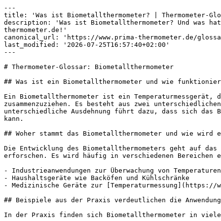
---

title: 'Was ist Biometallthermometer? | Thermometer-Glo
description: 'Was ist Biometallthermometer? Und was hat
thermometer.de!'

canonical_url: 'https://www.prima-thermometer.de/glossa
last_modified: '2026-07-25T16:57:40+02:00'

---

# Thermometer-Glossar: Biometallthermometer

## Was ist ein Biometallthermometer und wie funktionier
Ein Biometallthermometer ist ein Temperaturmessgerät, d
zusammenzuziehen. Es besteht aus zwei unterschiedlichen
unterschiedliche Ausdehnung führt dazu, dass sich das B
kann.

## Woher stammt das Biometallthermometer und wie wird e
Die Entwicklung des Biometallthermometers geht auf das 
erforschen. Es wird häufig in verschiedenen Bereichen e
- Industrieanwendungen zur Überwachung von Temperaturen
- Haushaltsgeräte wie Backöfen und Kühlschränke

- Medizinische Geräte zur [Temperaturmessung](https://w
## Beispiele aus der Praxis verdeutlichen die Anwendung
In der Praxis finden sich Biometallthermometer in viele