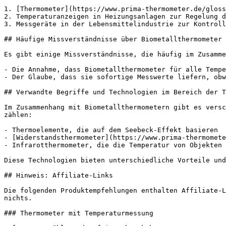
1. [Thermometer](https://www.prima-thermometer.de/gloss
2. Temperaturanzeigen in Heizungsanlagen zur Regelung d
3. Messgeräte in der Lebensmittelindustrie zur Kontroll
## Häufige Missverständnisse über Biometallthermometer

Es gibt einige Missverständnisse, die häufig im Zusamme
- Die Annahme, dass Biometallthermometer für alle Tempe
- Der Glaube, dass sie sofortige Messwerte liefern, obw
## Verwandte Begriffe und Technologien im Bereich der T
Im Zusammenhang mit Biometallthermometern gibt es versc
zählen:

- Thermoelemente, die auf dem Seebeck-Effekt basieren

- [Widerstandsthermometer](https://www.prima-thermomete
- Infrarotthermometer, die die Temperatur von Objekten 
Diese Technologien bieten unterschiedliche Vorteile und
## Hinweis: Affiliate-Links

Die folgenden Produktempfehlungen enthalten Affiliate-L
nichts.

### Thermometer mit Temperaturmessung
