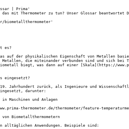
ssar | Prima'

 das mit Thermometer zu tun? Unser Glossar beantwortet D
r/biometallthermometer'

t es?

as auf der physikalischen Eigenschaft von Metallen basie
 Metallen, die miteinander verbunden sind und sich bei T
iometall biegt, was dann auf einer [Skala](https://www.p
s eingesetzt?

19. Jahrhundert zurück, als Ingenieure und Wissenschaftl
ingesetzt, darunter:

 in Maschinen und Anlagen

ww.prima-thermometer.de/thermometer/feature-temperaturme
 von Biometallthermometern

n alltäglichen Anwendungen. Beispiele sind:
