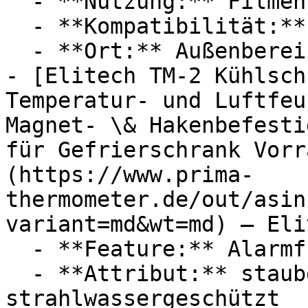
  - **Nutzung:** Filmen

  - **Kompatibilität:** Apple

  - **Ort:** Außenbereich

- [Elitech TM-2 Kühlsch
Temperatur- und Luftfeu
Magnet- \& Hakenbefesti
für Gefrierschrank Vorr
(https://www.prima-
thermometer.de/out/asin
variant=md&wt=md) — Elit
  - **Feature:** Alarmfunktion

  - **Attribut:** staubdicht, 
strahlwassergeschützt
