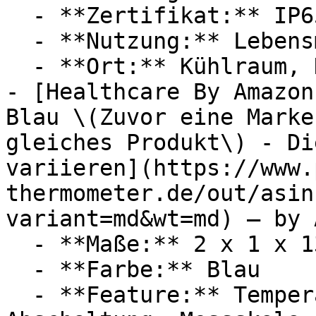
  - **Zertifikat:** IP65 Schutzklasse

  - **Nutzung:** Lebensmittel

  - **Ort:** Kühlraum, Keller

- [Healthcare By Amazon
Blau \(Zuvor eine Marke
gleiches Produkt\) - Di
variieren](https://www.
thermometer.de/out/asin
variant=md&wt=md) — by 
  - **Maße:** 2 x 1 x 13 cm

  - **Farbe:** Blau

  - **Feature:** Temperaturmessung, Fieberalarm, 