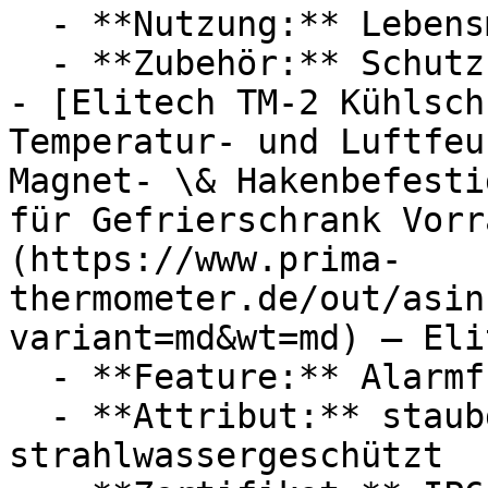
  - **Nutzung:** Lebensmittel

  - **Zubehör:** Schutzhülle, Batterien

- [Elitech TM-2 Kühlsch
Temperatur- und Luftfeu
Magnet- \& Hakenbefesti
für Gefrierschrank Vorr
(https://www.prima-
thermometer.de/out/asin
variant=md&wt=md) — Elit
  - **Feature:** Alarmfunktion

  - **Attribut:** staubdicht, 
strahlwassergeschützt
