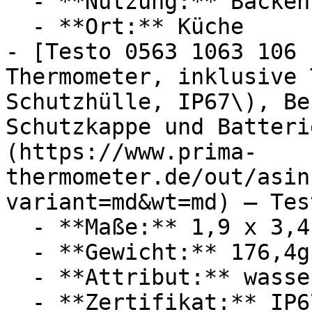
  - **Nutzung:** Backen, Braten, Lebensmittel

  - **Ort:** Küche

- [Testo 0563 1063 106 
Thermometer, inklusive 
Schutzhülle, IP67\), Be
Schutzkappe und Batteri
(https://www.prima-
thermometer.de/out/asin
variant=md&wt=md) — Tes
  - **Maße:** 1,9 x 3,4 x 21,5 cm

  - **Gewicht:** 176,4g

  - **Attribut:** wasserdicht, staubdicht

  - **Zertifikat:** IP67 Schutzklasse
