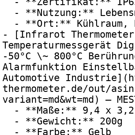
  - **Zertifikat:** IP65 Schutzklasse

  - **Nutzung:** Lebensmittel

  - **Ort:** Kühlraum, Keller

- [Infrarot Thermometer
Temperaturmessgerät Dig
-50°C \~ 800°C Berührun
Alarmfunktion Einstellb
Automotive Industrie](h
thermometer.de/out/asin
variant=md&wt=md) — MEST
  - **Maße:** 9,4 x 3,2 x 14 cm

  - **Gewicht:** 200g

  - **Farbe:** Gelb
